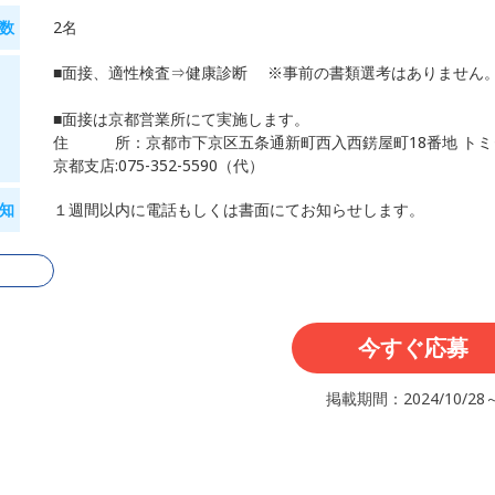
数
2名
■面接、適性検査⇒健康診断 ※事前の書類選考はありません
■面接は京都営業所にて実施します。
住 所：京都市下京区五条通新町西入西錺屋町18番地 トミ
京都支店:075-352-5590（代）
知
１週間以内に電話もしくは書面にてお知らせします。
る
今すぐ応募
掲載期間：2024/10/28