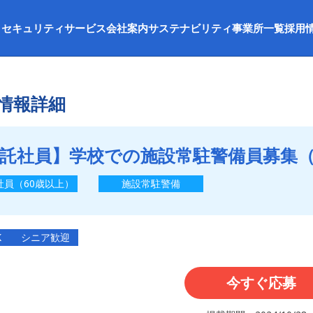
セキュリティサービス
会社案内
サステナビリティ
事業所一覧
採用
情報詳細
託社員】学校での施設常駐警備員募集
社員（60歳以上）
施設常駐警備
K
シニア歓迎
今すぐ応募