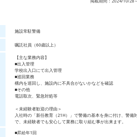
掲載期間：2024/10/28
施設常駐警備
嘱託社員（60歳以上）
【主な業務内容】
■出入管理
学校出入口にて出入管理
■巡回業務
構内を巡回し、施設内に不具合がないかなどを確認
■その他
電話取次、緊急対処等
＜未経験者歓迎の理由＞
入社時の「新任教育（21H）」で警備の基本を身に付け、警備
で、未経験者でも安心して業務に取り組む事が出来ます。
■昇給年1回