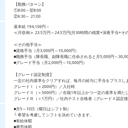
・
【勤務パターン】
①8:00～翌8:00
②6:30～ 21:00
基本給 194,106円～
≪月収例≫ 23.5万円～24.5万円(月30時間の残業+深夜手当+
≪その他手当≫
■資格手当（月3,000円～10,000円）
■職務手当（隊長職、副隊長職に任命されると月5,000円～30,0
■グレード手当（月2,000円～10,000円）
【グレード認定制度】
一定の社内基準をクリアすれば、毎月の給与に手当をプラスし
グレードⅠ（＋2000円）／入社時
グレードⅡ（＋5000円）／在籍1年以上かつ一定の基準を満た
グレードⅢ（＋1万円）／社内テスト合格者（グレードⅡ認定
■月5～10日（曜日はシフト制）
└ 希望を考慮してシフトを決めていきます。
■有給休暇
■慶弔休暇