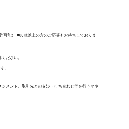
約可能） ■60歳以上の方のご応募もお待ちしておりま
募ください。
ます。
ネジメント、取引先との交渉・打ち合わせ等を行うマネ