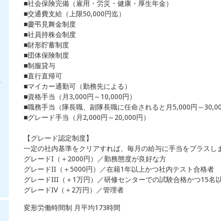
■社会保険完備（雇用・労災・健康・厚生年金）
■交通費支給（上限50,000円迄）
■慶弔見舞金制度
■社員持株会制度
■財形貯蓄制度
■団体保険制度
■制服貸与
■直行直帰可
・
■マイカー通勤可（勤務先による）
■資格手当（月3,000円～10,000円）
■職務手当（隊長職、副隊長職に任命されると月5,000円～30,0
■グレード手当（月2,000円～20,000円）
【グレード認定制度】
一定の社内基準をクリアすれば、毎月の給与に手当をプラスし
グレードI（＋2000円）／勤務態度が良好な方
グレードII（＋5000円）／在籍1年以上かつ社内テスト合格者
グレードIII（＋1万円）／研修センターでの試験合格かつ15名
グレードIV（＋2万円）／管理者
変形労働時間制 月平均173時間