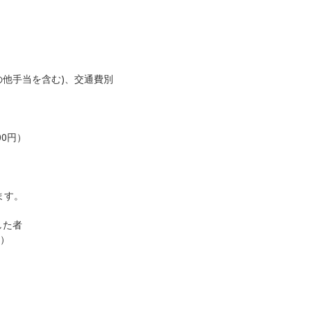
その他手当を含む)、交通費別
00円）
ます。
した者
後）