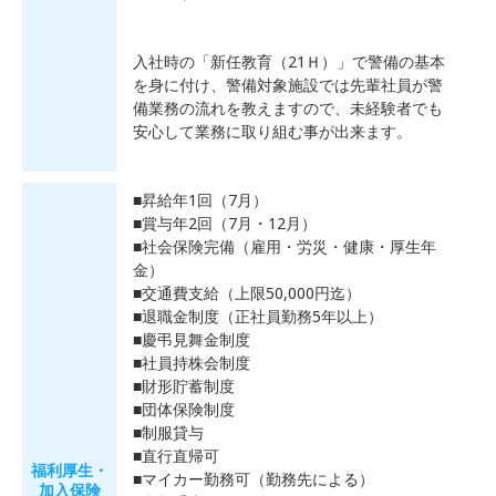
入社時の「新任教育（21Ｈ）」で警備の基本
を身に付け、警備対象施設では先輩社員が警
備業務の流れを教えますので、未経験者でも
安心して業務に取り組む事が出来ます。
■昇給年1回（7月）
■賞与年2回（7月・12月）
■社会保険完備（雇用・労災・健康・厚生年
金）
■交通費支給（上限50,000円迄）
■退職金制度（正社員勤務5年以上）
■慶弔見舞金制度
■社員持株会制度
■財形貯蓄制度
■団体保険制度
■制服貸与
■直行直帰可
福利厚生・
■マイカー勤務可（勤務先による）
加入保険