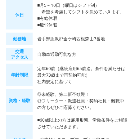
■月5～10日（曜日はシフト制）
希望を考慮してシフトを決めていきます。
休日
■有給休暇
■慶弔休暇
勤務地
岩手県胆沢郡金ケ崎西根森山7番地
交通
自動車通勤可能な方
アクセス
定年60歳（継続雇用65歳迄。条件を満たせば
年齢制限
最大73歳まで再契約可能）
社内規定に基づく
◎未経験、第二新卒歓迎！
資格・経験
◎フリーター・派遣社員・契約社員・離職中
の方もぜひご応募ください。
■60歳以上の方は雇用形態、労働条件をご相談
させていただきます。