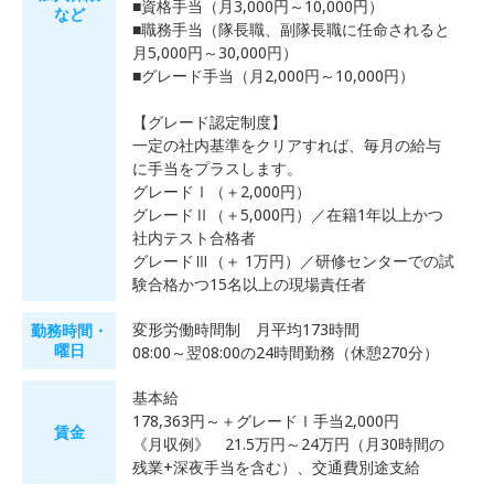
■資格手当（月3,000円～10,000円）
など
■職務手当（隊長職、副隊長職に任命されると
月5,000円～30,000円）
■グレード手当（月2,000円～10,000円）
【グレード認定制度】
一定の社内基準をクリアすれば、毎月の給与
に手当をプラスします。
グレードⅠ（＋2,000円）
グレードⅡ（＋5,000円）／在籍1年以上かつ
社内テスト合格者
グレードⅢ（＋ 1万円）／研修センターでの試
験合格かつ15名以上の現場責任者
変形労働時間制 月平均173時間
勤務時間・
曜日
08:00～翌08:00の24時間勤務（休憩270分）
基本給
178,363円～＋グレードⅠ手当2,000円
賃金
《月収例》 21.5万円～24万円（月30時間の
残業+深夜手当を含む）、交通費別途支給