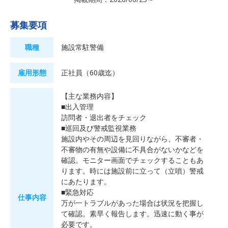
募集要項
職種
施設常駐警備
雇用形態
正社員（60歳迄）
【主な業務内容】
■出入管理
訪問者・退出者をチェック
■巡回及び警戒監視業務
施設内やその周辺を見回りながら、不審者・
不審物の有無や設備に不具合がないかなどを
確認。モニター画面でチェックすることもあ
ります。時には施設前に立って（立嗩）警戒
にあたります。
■緊急対応
仕事内容
万が一トラブルがあった場合は状況を把握し
て確認。素早く報告します。迅速に動く事が
必要です。