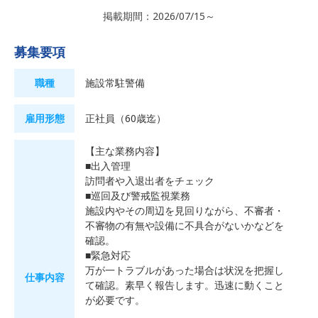
掲載期間：2026/07/15～
募集要項
職種
施設常駐警備
雇用形態
正社員（60歳迄）
【主な業務内容】
■出入管理
訪問者や入退出者をチェック
■巡回及び警戒監視業務
施設内やその周辺を見回りながら、不審者・
不審物の有無や設備に不具合がないかなどを
確認。
■緊急対応
万が一トラブルがあった場合は状況を把握し
仕事内容
て確認。素早く報告します。迅速に動くこと
が必要です。