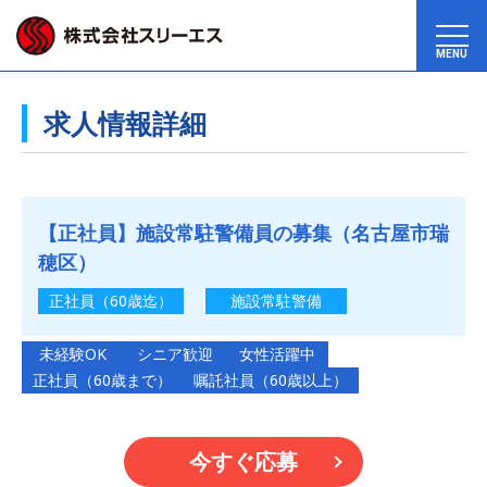
MENU
求人情報詳細
【正社員】施設常駐警備員の募集（名古屋市瑞
穂区）
正社員（60歳迄）
施設常駐警備
未経験OK
シニア歓迎
女性活躍中
正社員（60歳まで）
嘱託社員（60歳以上）
今すぐ応募