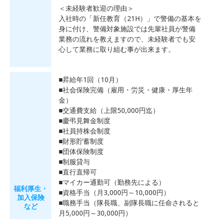
＜未経験者歓迎の理由＞
入社時の「新任教育（21H）」で警備の基本を
身に付け、警備対象施設では先輩社員が警備
業務の流れを教えますので、未経験者でも安
心して業務に取り組む事が出来ます。
■昇給年1回（10月）
■社会保険完備（雇用・労災・健康・厚生年
金）
■交通費支給（上限50,000円迄）
■慶弔見舞金制度
■社員持株会制度
■財形貯蓄制度
■団体保険制度
■制服貸与
■直行直帰可
■マイカー通勤可（勤務先による）
福利厚生・
■資格手当（月3,000円～10,000円）
加入保険
■職務手当（隊長職、副隊長職に任命されると
など
月5,000円～30,000円）