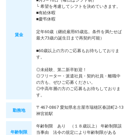
└ 希望を考慮してシフトを決めていきます。
■有給休暇
■慶弔休暇
定年60歳（継続雇用65歳迄。条件を満たせば
賃金
最大73歳の誕生日まで再契約可能）
■60歳以上の方のご応募もお待ちしておりま
す。
◎未経験、第二新卒歓迎！
◎フリーター・派遣社員・契約社員・離職中
の方も、ぜひご応募ください。
◎中高年層の方のご応募もお待ちしておりま
す。
〒467-0867 愛知県名古屋市瑞穂区春請町2-13
勤務地
神宮前駅
年齢制限 あり （１８歳以上） 年齢制限該
年齢制限
当事由 法令の規定により年齢制限がある