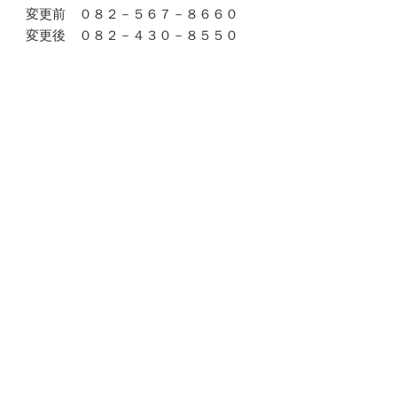
 ０８２－５６７－８６６０
 ０８２－４３０－８５５０