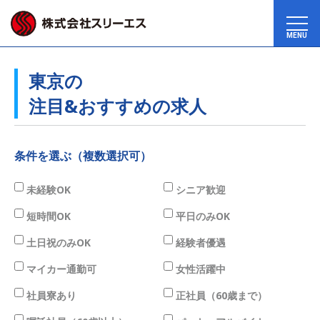
MENU
東京の
注目&おすすめの求人
条件を選ぶ（複数選択可）
未経験OK
シニア歓迎
短時間OK
平日のみOK
土日祝のみOK
経験者優遇
マイカー通勤可
女性活躍中
社員寮あり
正社員（60歳まで）