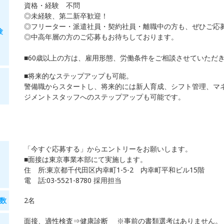
資格・経験 不問
◎未経験、第二新卒歓迎！
◎フリーター・派遣社員・契約社員・離職中の方も、ぜひご応
験
◎中高年層の方のご応募もお待ちしております。
■60歳以上の方は、雇用形態、労働条件をご相談させていただ
■将来的なステップアップも可能。
警備職からスタートし、将来的には新人育成、シフト管理、マ
ジメントスタッフへのステップアップも可能です。
「今すぐ応募する」からエントリーをお願いします。
■面接は東京事業本部にて実施します。
住 所:東京都千代田区内幸町1-5-2 内幸町平和ビル15階
電 話:03-5521-8780 採用担当
数
2名
面接、適性検査⇒健康診断 ※事前の書類選考はありません。