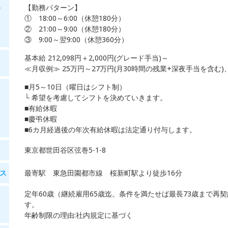
【勤務パターン】
・
① 18:00～6:00（休憩180分）
② 21:00～9:00（休憩180分）
③ 9:00～翌9:00（休憩360分）
基本給 212,098円＋2,000円(グレード手当)～
≪月収例≫ 25万円～27万円(月30時間の残業+深夜手当を含む
■月5～10日（曜日はシフト制）
└ 希望を考慮してシフトを決めていきます。
■有給休暇
■慶弔休暇
■6カ月経過後の年次有給休暇は法定通り付与します。
東京都世田谷区弦巻5-1-8
ス
最寄駅 東急田園都市線 桜新町駅より徒歩16分
定年60歳（継続雇用65歳迄。条件を満たせば最長73歳まで再契
す。
年齢制限の理由:社内規定に基づく