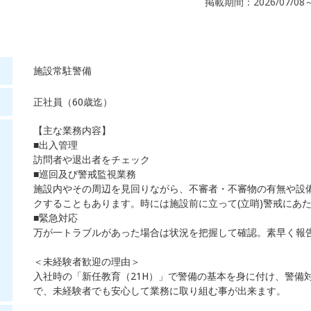
掲載期間：2026/07/08
施設常駐警備
正社員（60歳迄）
【主な業務内容】
■出入管理
訪問者や退出者をチェック
■巡回及び警戒監視業務
施設内やその周辺を見回りながら、不審者・不審物の有無や設
クすることもあります。時には施設前に立って(立哨)警戒にあ
■緊急対応
万が一トラブルがあった場合は状況を把握して確認。素早く報
＜未経験者歓迎の理由＞
入社時の「新任教育（21H）」で警備の基本を身に付け、警備
で、未経験者でも安心して業務に取り組む事が出来ます。