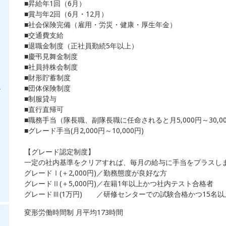
■昇給年1回（6月）
■賞与年2回（6月・12月）
■社会保険完備（雇用・労災・健康・厚生年金）
■交通費支給
■退職金制度（正社員勤続5年以上）
■慶弔見舞金制度
■社員持株会制度
■財形貯蓄制度
■団体保険制度
・
■制服貸与
■直行直帰可
■職務手当（隊長職、副隊長職に任命されると月5,000円～30,0
■グレード手当(月2,000円～10,000円)
【グレード認定制度】
一定の社内基準をクリアすれば、毎月の給与に手当をプラスし
グレードⅠ(＋2,000円)／勤務態度が良好な方
グレードⅡ(＋5,000円)／在籍1年以上かつ社内テスト合格者
グレードⅢ(1万円) ／研修センターでの試験合格かつ15名
変形労働時間制 月平均173時間