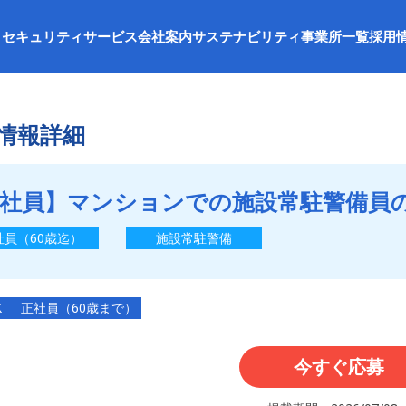
セキュリティサービス
会社案内
サステナビリティ
事業所一覧
採用
情報詳細
社員】マンションでの施設常駐警備員の
社員（60歳迄）
施設常駐警備
K
正社員（60歳まで）
今すぐ応募