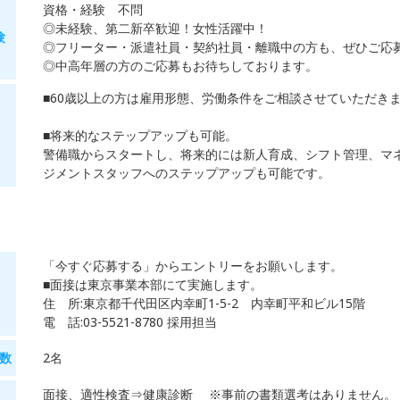
資格・経験 不問
◎未経験、第二新卒歓迎！女性活躍中！
験
◎フリーター・派遣社員・契約社員・離職中の方も、ぜひご応
◎中高年層の方のご応募もお待ちしております。
■60歳以上の方は雇用形態、労働条件をご相談させていただき
■将来的なステップアップも可能。
警備職からスタートし、将来的には新人育成、シフト管理、マ
ジメントスタッフへのステップアップも可能です。
「今すぐ応募する」からエントリーをお願いします。
■面接は東京事業本部にて実施します。
住 所:東京都千代田区内幸町1-5-2 内幸町平和ビル15階
電 話:03-5521-8780 採用担当
数
2名
面接、適性検査⇒健康診断 ※事前の書類選考はありません。