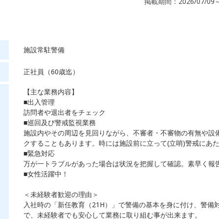
掲載期間：2026/07/09
施設常駐警備
正社員（60歳迄）
【主な業務内容】
■出入管理
訪問者や退出者をチェック
■巡回及び警戒監視業務
施設内やその周辺を見回りながら、不審者・不審物の有無や設
クすることもあります。時には施設前に立って(立哨)警戒にあ
■緊急対応
万が一トラブルがあった場合は状況を把握して確認。素早く報
■女性活躍中！
＜未経験者歓迎の理由＞
入社時の「新任教育（21H）」で警備の基本を身に付け、警備
で、未経験者でも安心して業務に取り組む事が出来ます。