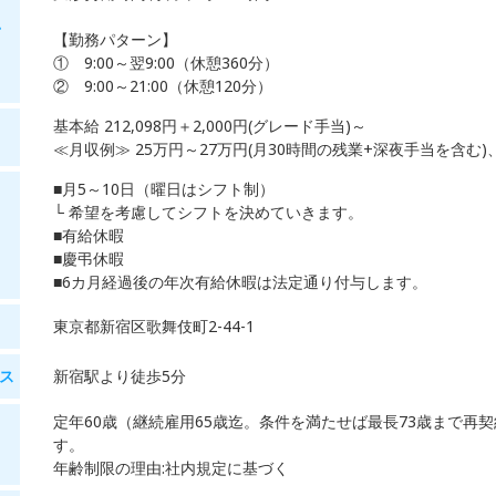
・
【勤務パターン】
① 9:00～翌9:00（休憩360分）
② 9:00～21:00（休憩120分）
基本給 212,098円＋2,000円(グレード手当)～
≪月収例≫ 25万円～27万円(月30時間の残業+深夜手当を含む
■月5～10日（曜日はシフト制）
└ 希望を考慮してシフトを決めていきます。
■有給休暇
■慶弔休暇
■6カ月経過後の年次有給休暇は法定通り付与します。
東京都新宿区歌舞伎町2-44-1
ス
新宿駅より徒歩5分
定年60歳（継続雇用65歳迄。条件を満たせば最長73歳まで再契
す。
年齢制限の理由:社内規定に基づく