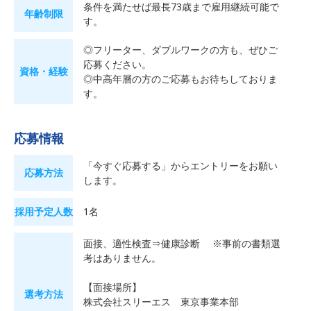
条件を満たせば最長73歳まで雇用継続可能で
年齢制限
す。
◎フリーター、ダブルワークの方も、ぜひご
応募ください。
資格・経験
◎中高年層の方のご応募もお待ちしておりま
す。
応募情報
「今すぐ応募する」からエントリーをお願い
応募方法
します。
採用予定人数
1名
面接、適性検査⇒健康診断 ※事前の書類選
考はありません。
【面接場所】
選考方法
株式会社スリーエス 東京事業本部