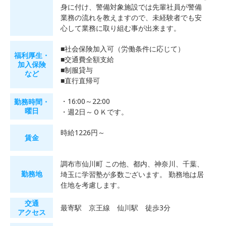
身に付け、警備対象施設では先輩社員が警備
業務の流れを教えますので、未経験者でも安
心して業務に取り組む事が出来ます。
■社会保険加入可（労働条件に応じて）
福利厚生・
■交通費全額支給
加入保険
■制服貸与
など
■直行直帰可
・16:00～22:00
勤務時間・
曜日
・週2日～ＯＫです。
時給1226円～
賃金
調布市仙川町 この他、都内、神奈川、千葉、
勤務地
埼玉に学習塾が多数ございます。 勤務地は居
住地を考慮します。
交通
最寄駅 京王線 仙川駅 徒歩3分
アクセス