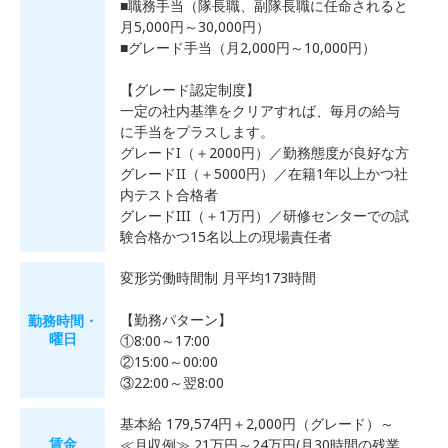
■職務手当（隊長職、副隊長職に任命されると
月5,000円～30,000円）
■グレード手当（月2,000円～10,000円）
【グレード認定制度】
一定の社内基準をクリアすれば、毎月の給与
に手当をプラスします。
グレードI（＋2000円）／勤務態度が良好な方
グレードII（＋5000円）／在籍1年以上かつ社
内テスト合格者
グレードIII（＋1万円）／研修センターでの試
験合格かつ15名以上の現場責任者
変形労働時間制 月平均173時間
【勤務パターン】
勤務時間・
曜日
①8:00～17:00
②15:00～00:00
③22:00～翌8:00
基本給 179,574円＋2,000円（グレード）～
賃金
≪月収例≫ 21万円～24万円(月30時間の残業