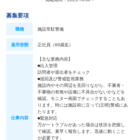
募集要項
職種
施設常駐警備
雇用形態
正社員（60歳迄）
【主な業務内容】
■出入管理
訪問者や退出者をチェック
■巡回及び警戒監視業務
施設内やその周辺を見回りながら、不審者・
不審物の有無や設備に不具合がないかなどを
確認。モニター画面でチェックすることもあ
ります。時には施設前に立って(立哨)警戒にあ
たります。
仕事内容
■緊急対応
万が一トラブルがあった場合は状況を把握し
て確認。素早く報告します。迅速に動くこと
が必要です。