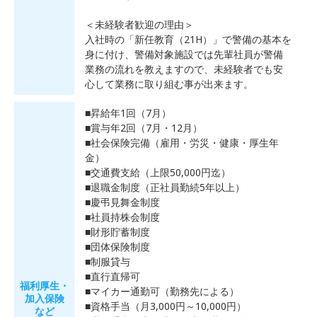
＜未経験者歓迎の理由＞
入社時の「新任教育（21H）」で警備の基本を
身に付け、警備対象施設では先輩社員が警備
業務の流れを教えますので、未経験者でも安
心して業務に取り組む事が出来ます。
■昇給年1回（7月）
■賞与年2回（7月・12月）
■社会保険完備（雇用・労災・健康・厚生年
金）
■交通費支給（上限50,000円迄）
■退職金制度（正社員勤続5年以上）
■慶弔見舞金制度
■社員持株会制度
■財形貯蓄制度
■団体保険制度
■制服貸与
■直行直帰可
福利厚生・
■マイカー通勤可（勤務先による）
加入保険
■資格手当（月3,000円～10,000円）
など