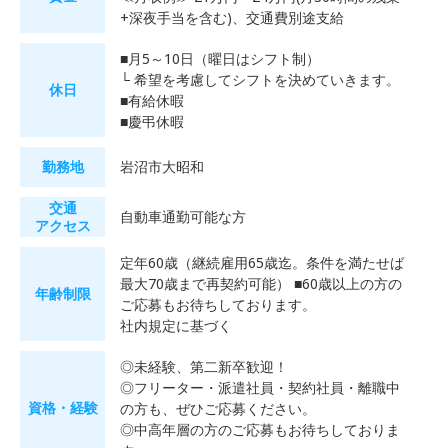
+深夜手当を含む)、交通費別途支給
■月5～10日（曜日はシフト制）
└ 希望を考慮してシフトを決めていきます。
休日
■有給休暇
■慶弔休暇
勤務地
岩沼市大昭和
交通
自動車通勤可能な方
アクセス
定年60歳（継続雇用65歳迄。条件を満たせば
最大70歳まで再契約可能） ■60歳以上の方の
年齢制限
ご応募もお待ちしております。
社内規定に基づく
◎未経験、第二新卒歓迎！
◎フリーター・派遣社員・契約社員・離職中
資格・経験
の方も、ぜひご応募ください。
◎中高年層の方のご応募もお待ちしておりま