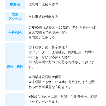
勤務地
福島県二本松市榎戸
交通
自動車通勤可能な方
アクセス
定年60歳（継続雇用65歳迄。条件を満たせば
年齢制限
最大73歳まで再契約可能）
社内規定に基づく。
◎未経験、第二新卒歓迎！
◎フリーター・派遣社員・契約社員・離職中
の方も、ぜひご応募ください。
◎中高年層の方のご応募もお待ちしておりま
資格・経験
す。
★商業施設経験者優遇！
★未経験でもサービス業に従事または人と関
わる仕事が得意な方向きです。
■60歳以上の方は雇用形態、労働条件をご相談
させていただきます。