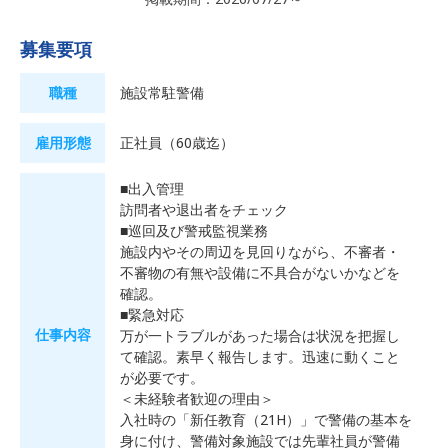
募集要項
職種
施設常駐警備
雇用形態
正社員（60歳迄）
■出入管理
訪問者や退出者をチェック
■巡回及び警戒監視業務
施設内やその周辺を見回りながら、不審者・
不審物の有無や設備に不具合がないかなどを
確認。
■緊急対応
仕事内容
万が一トラブルがあった場合は状況を把握し
て確認。素早く報告します。迅速に動くこと
が必要です。
＜未経験者歓迎の理由＞
入社時の「新任教育（21H）」で警備の基本を
身に付け、警備対象施設では先輩社員が警備