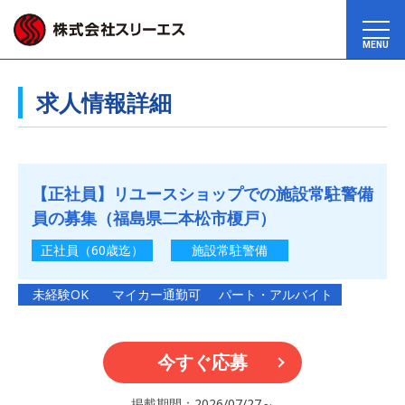
MENU
求人情報詳細
【正社員】リユースショップでの施設常駐警備
員の募集（福島県二本松市榎戸）
正社員（60歳迄）
施設常駐警備
未経験OK
マイカー通勤可
パート・アルバイト
今すぐ応募
掲載期間：2026/07/27～