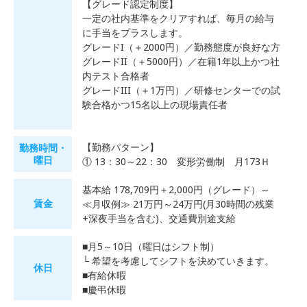
【グレード認定制度】
一定の社内基準をクリアすれば、毎月の給与
に手当をプラスします。
グレードI（＋2000円）／勤務態度が良好な方
グレードII（＋5000円）／在籍1年以上かつ社
内テスト合格者
グレードIII（＋1万円）／研修センターでの試
験合格かつ15名以上の現場責任者
【勤務パターン】
勤務時間・
曜日
① 13：30～22：30 変形労働制 月173Ｈ
基本給 178,709円＋2,000円（グレード）～
賃金
≪月収例≫ 21万円～24万円(月30時間の残業
+深夜手当を含む)、交通費別途支給
■月5～10日（曜日はシフト制）
└ 希望を考慮してシフトを決めていきます。
休日
■有給休暇
■慶弔休暇