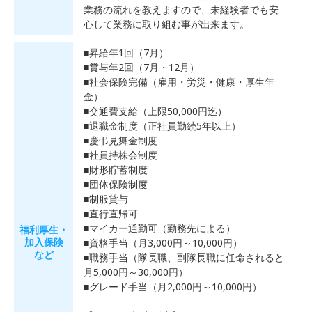
業務の流れを教えますので、未経験者でも安
心して業務に取り組む事が出来ます。
■昇給年1回（7月）
■賞与年2回（7月・12月）
■社会保険完備（雇用・労災・健康・厚生年
金）
■交通費支給（上限50,000円迄）
■退職金制度（正社員勤続5年以上）
■慶弔見舞金制度
■社員持株会制度
■財形貯蓄制度
■団体保険制度
■制服貸与
■直行直帰可
■マイカー通勤可（勤務先による）
福利厚生・
加入保険
■資格手当（月3,000円～10,000円）
など
■職務手当（隊長職、副隊長職に任命されると
月5,000円～30,000円）
■グレード手当（月2,000円～10,000円）