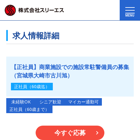
MENU
求人情報詳細
【正社員】商業施設での施設常駐警備員の募集
（宮城県大崎市古川旭）
正社員（60歳迄）
未経験OK
シニア歓迎
マイカー通勤可
正社員（60歳まで）
今すぐ応募