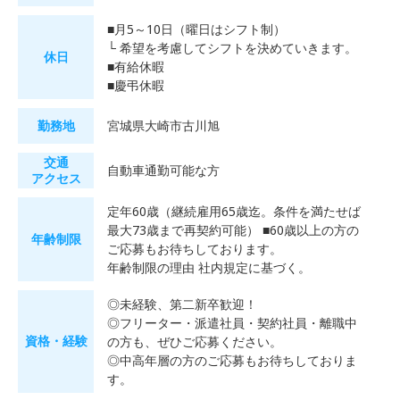
■月5～10日（曜日はシフト制）
└ 希望を考慮してシフトを決めていきます。
休日
■有給休暇
■慶弔休暇
勤務地
宮城県大崎市古川旭
交通
自動車通勤可能な方
アクセス
定年60歳（継続雇用65歳迄。条件を満たせば
最大73歳まで再契約可能） ■60歳以上の方の
年齢制限
ご応募もお待ちしております。
年齢制限の理由 社内規定に基づく。
◎未経験、第二新卒歓迎！
◎フリーター・派遣社員・契約社員・離職中
資格・経験
の方も、ぜひご応募ください。
◎中高年層の方のご応募もお待ちしておりま
す。