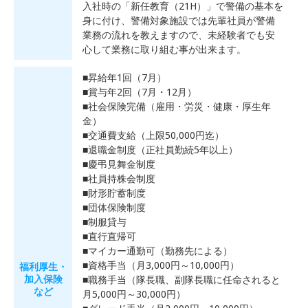
入社時の「新任教育（21H）」で警備の基本を
身に付け、警備対象施設では先輩社員が警備
業務の流れを教えますので、未経験者でも安
心して業務に取り組む事が出来ます。
■昇給年1回（7月）
■賞与年2回（7月・12月）
■社会保険完備（雇用・労災・健康・厚生年
金）
■交通費支給（上限50,000円迄）
■退職金制度（正社員勤続5年以上）
■慶弔見舞金制度
■社員持株会制度
■財形貯蓄制度
■団体保険制度
■制服貸与
■直行直帰可
■マイカー通勤可（勤務先による）
■資格手当（月3,000円～10,000円）
福利厚生・
加入保険
■職務手当（隊長職、副隊長職に任命されると
など
月5,000円～30,000円）