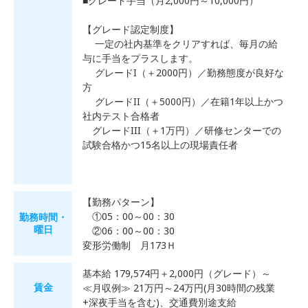
■グレード手当（月2,000円～10,000円）
【グレード認定制度】
一定の社内基準をクリアすれば、毎月の給
与に手当をプラスします。
グレードI（＋2000円）／勤務態度が良好な
方
グレードII（＋5000円）／在籍1年以上かつ
社内テスト合格者
グレードIII（＋1万円）／研修センターでの
試験合格かつ15名以上の現場責任者
【勤務パターン】
①05：00～00：30
勤務時間・
曜日
②06：00～00：30
変形労働制 月173Ｈ
基本給 179,574円＋2,000円（グレード）～
賃金
≪月収例≫ 21万円～24万円(月30時間の残業
+深夜手当を含む)、交通費別途支給