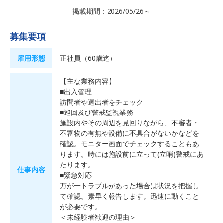
掲載期間：2026/05/26～
募集要項
雇用形態
正社員（60歳迄）
【主な業務内容】
■出入管理
訪問者や退出者をチェック
■巡回及び警戒監視業務
施設内やその周辺を見回りながら、不審者・
不審物の有無や設備に不具合がないかなどを
確認。モニター画面でチェックすることもあ
ります。時には施設前に立って(立哨)警戒にあ
たります。
仕事内容
■緊急対応
万が一トラブルがあった場合は状況を把握し
て確認。素早く報告します。迅速に動くこと
が必要です。
＜未経験者歓迎の理由＞