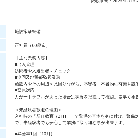
掲載期間：2026/07/16
施設常駐警備
正社員（60歳迄）
【主な業務内容】
■出入管理
訪問者や入退出者をチェック
■巡回及び警戒監視業務
施設内やその周辺を見回りながら、不審者・不審物の有無や設
■緊急対応
万が一トラブルがあった場合は状況を把握して確認。素早く報
＜未経験者歓迎の理由＞
入社時の「新任教育（21H）」で警備の基本を身に付け、警備
で、未経験者でも安心して業務に取り組む事が出来ます。
■昇給年1回（10月）