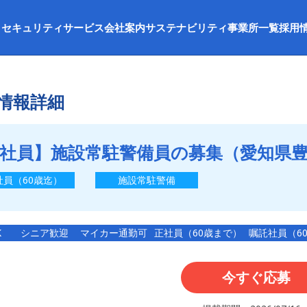
セキュリティサービス
会社案内
サステナビリティ
事業所一覧
採用
情報詳細
社員】施設常駐警備員の募集（愛知県
社員（60歳迄）
施設常駐警備
K
シニア歓迎
マイカー通勤可
正社員（60歳まで）
嘱託社員（6
今すぐ応募