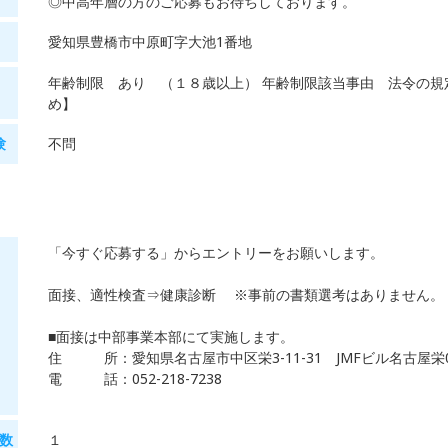
◎中高年層の方のご応募もお待ちしております。
愛知県豊橋市中原町字大池1番地
年齢制限 あり （１８歳以上） 年齢制限該当事由 法令の規
め】
験
不問
「今すぐ応募する」からエントリーをお願いします。
面接、適性検査⇒健康診断 ※事前の書類選考はありません。
■面接は中部事業本部にて実施します。
住 所：愛知県名古屋市中区栄3-11-31 JMFビル名古屋栄0
電 話：052-218-7238
数
１