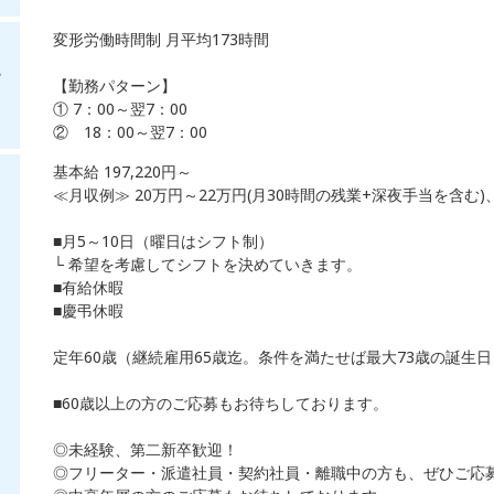
変形労働時間制 月平均173時間
・
【勤務パターン】
① 7：00～翌7：00
② 18：00～翌7：00
基本給 197,220円～
≪月収例≫ 20万円～22万円(月30時間の残業+深夜手当を含む
■月5～10日（曜日はシフト制）
└ 希望を考慮してシフトを決めていきます。
■有給休暇
■慶弔休暇
定年60歳（継続雇用65歳迄。条件を満たせば最大73歳の誕生
■60歳以上の方のご応募もお待ちしております。
◎未経験、第二新卒歓迎！
◎フリーター・派遣社員・契約社員・離職中の方も、ぜひご応