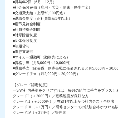
■賞与年2回（6月・12月）
■社会保険完備（雇用・労災・健康・厚生年金）
■交通費支給（上限50,000円迄）
■退職金制度（正社員勤続5年以上）
■慶弔見舞金制度
■社員持株会制度
■財形貯蓄制度
■団体保険制度
■制服貸与
■直行直帰可
・
■マイカー通勤可（勤務先による）
■資格手当（月3,000円～10,000円）
■職務手当（隊長職、副隊長職に任命されると月5,000円～30,0
■グレード手当（月2,000円～20,000円）
【グレード認定制度】
一定の社内基準をクリアすれば、毎月の給与に手当をプラスし
グレードI（＋2000円）／勤務態度が良好な方
グレードII（＋5000円）／在籍1年以上かつ社内テスト合格者
グレードIII（＋1万円）／研修センターでの試験合格かつ15名
グレードIV（＋2万円）／管理者