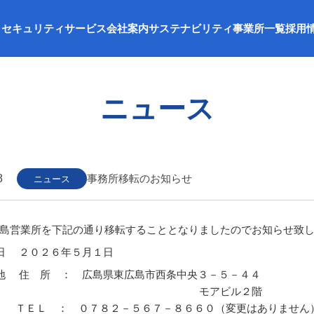
セキュリティサービス
会社案内
サステナビリティ
事業所一覧
採用
ニュース
8
事務所移転のお知らせ
ニュース
島営業所を下記の通り移転することとなりましたのでお知らせ致
日 ２０２６年５月１日
地 住 所 ： 広島県東広島市西条中央３－５－４４
アビル２階
： ０７８２－５６７－８６６０（変更はありません